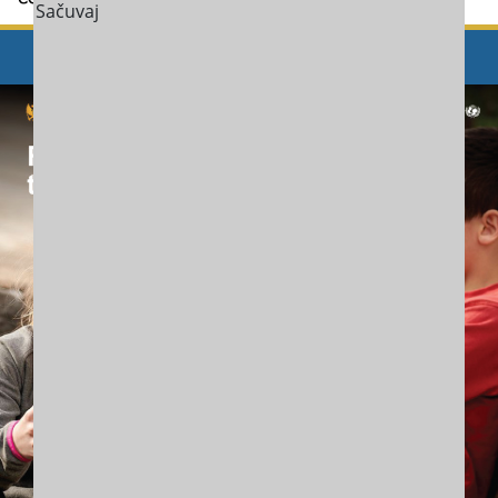
Sačuvaj