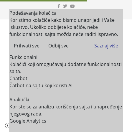
Podešavanja kolačića
E-mail GOV.ME
Koristimo kolačiće kako bismo unaprijedili Vaše
iskustvo. Ukoliko odbijete kolačiće, neke
funkcionalnosti sajta možda neće raditi ispravno.
Prihvati sve
Odbij sve
Saznaj više
Funkcionalni
Kolačići koji omogućavaju dodatne funkcionalnosti
sajta.
JU Centri za socijalni rad
Chatbot
Crna Gora
Čatbot na sajtu koji koristi AI
Analitički
Pretraži
Koriste se za analizu korišćenja sajta i unapređenje
njegovog rada.
Google Analytics