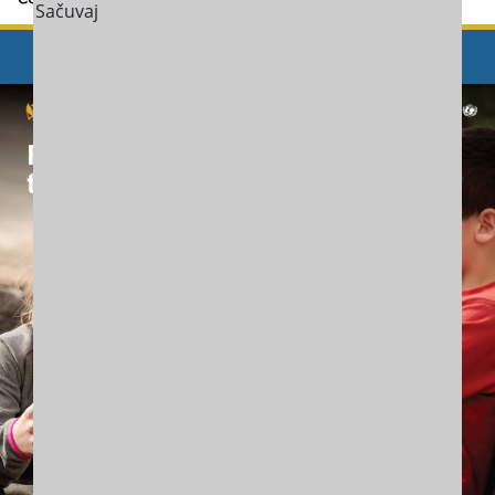
Sačuvaj