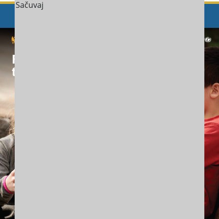
Sačuvaj