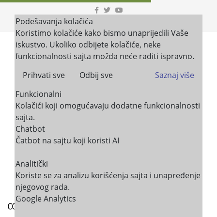
Podešavanja kolačića
E-mail GOV.ME
Koristimo kolačiće kako bismo unaprijedili Vaše
iskustvo. Ukoliko odbijete kolačiće, neke
funkcionalnosti sajta možda neće raditi ispravno.
Prihvati sve
Odbij sve
Saznaj više
Funkcionalni
Kolačići koji omogućavaju dodatne funkcionalnosti
sajta.
JU Centri za socijalni rad
Chatbot
Crna Gora
Čatbot na sajtu koji koristi AI
Analitički
Pretraži
Koriste se za analizu korišćenja sajta i unapređenje
njegovog rada.
Google Analytics