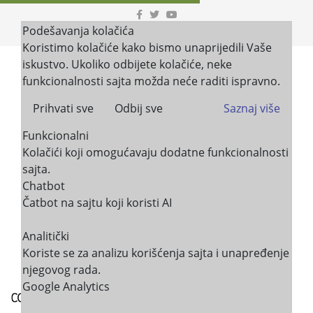
Podešavanja kolačića
E-mail GOV.ME
Koristimo kolačiće kako bismo unaprijedili Vaše
iskustvo. Ukoliko odbijete kolačiće, neke
funkcionalnosti sajta možda neće raditi ispravno.
Prihvati sve
Odbij sve
Saznaj više
Funkcionalni
Kolačići koji omogućavaju dodatne funkcionalnosti
sajta.
JU Centri za socijalni rad
Chatbot
Crna Gora
Čatbot na sajtu koji koristi AI
Analitički
Pretraži
Koriste se za analizu korišćenja sajta i unapređenje
njegovog rada.
Google Analytics