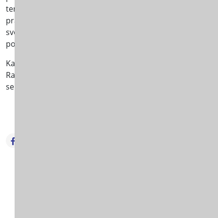
teme hraniteljstva, nasilja i zanemarivanja. Film je imao z
pravovremenog prepoznavanja kršenja dječjih prava. Nako
svoje mišljenje, komentarisali sadržaj i ukazivali na p
podijeljen i informativni materijal o pravima iz Konvencije
Kao jedno od ključnih prava koje su učenici istakli kao na
Radionica je protekla u konstruktivnoj atmosferi, a uče
senzibiliteta za pitanja zaštite djece.