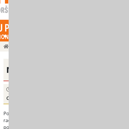
Početna
CETINJE: Međunarodni dan djeteta
Novosti
24 NOVEMBAR 2025
CETINJE: Međunarodni dan djeteta
Povodom obilježavanja Međunarodnog dana djeteta, stručni
radionicu za učenike Srednje stručne škole, koja je održa
pogledali film koji je obrađivao teme osnovnih prava djete