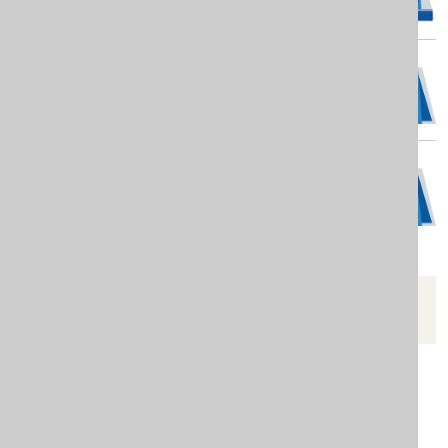
„NASILJE U PORODICI-PUTOKAZ KA
IZLAZU“