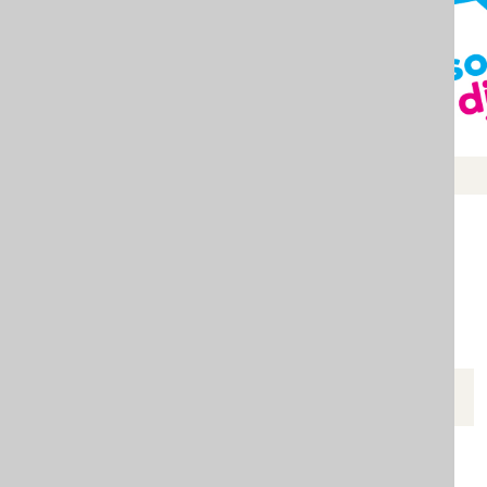
CENTRI ZA SOCIJALNI RAD
rganizovali su
ice učenici su
Podgorica, Zeta i Tuzi
a prava, kao i