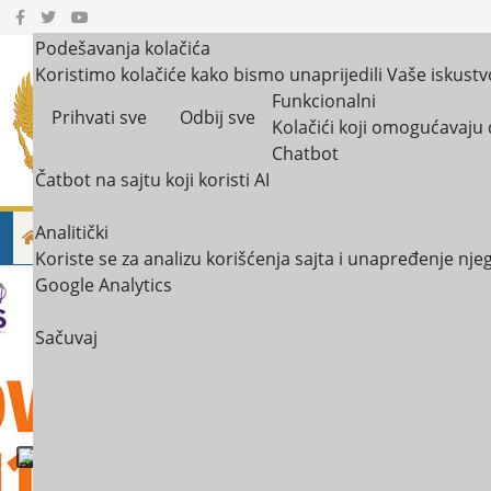
Podešavanja kolačića
Koristimo kolačiće kako bismo unaprijedili Vaše iskustv
JU Centri za socijaln
Funkcionalni
Prihvati sve
Odbij sve
Kolačići koji omogućavaju 
Crna Gora
Chatbot
Čatbot na sajtu koji koristi AI
Analitički
NOVOSTI
NAJČEŠĆA PITANJA I ODGOVORI
PRAVA
Koriste se za analizu korišćenja sajta i unapređenje nj
Google Analytics
Sačuvaj