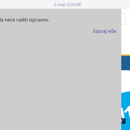
E-mail GOV.ME
Pretraži
a neće raditi ispravno.
Saznaj više
UČNI ISPIT
ISSS-SOCIJALNI KARTON
IPA PROJEKTI