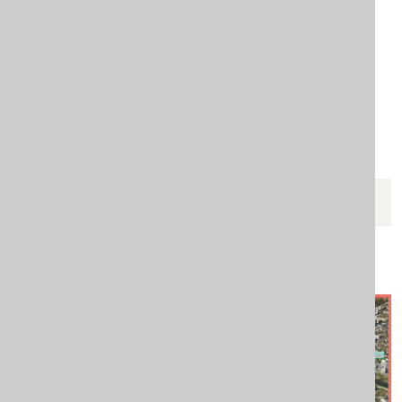
KRENIMO ZAJEDNO
Mapa podrške za žene žrtve
porodičnog nasilja