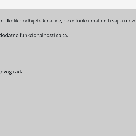
o. Ukoliko odbijete kolačiće, neke funkcionalnosti sajta možd
i rad
dodatne funkcionalnosti sajta.
 I USLUGE
KORISNICI
PROPISI
ETIČKI KODEKS
STR
egovog rada.