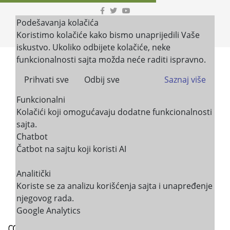
Podešavanja kolačića
+382 032 322 622
kotor@czsr.me
Koristimo kolačiće kako bismo unaprijedili Vaše
Pon - Pet od 07:00h do 15:00h
iskustvo. Ukoliko odbijete kolačiće, neke
funkcionalnosti sajta možda neće raditi ispravno.
Prihvati sve
Odbij sve
Saznaj više
Funkcionalni
Kolačići koji omogućavaju dodatne funkcionalnosti
sajta.
Chatbot
JU Centar za socijalni rad za opštine
Čatbot na sajtu koji koristi AI
Kotor, T
ivat i Budva
Analitički
Pretraži
Koriste se za analizu korišćenja sajta i unapređenje
njegovog rada.
Google Analytics