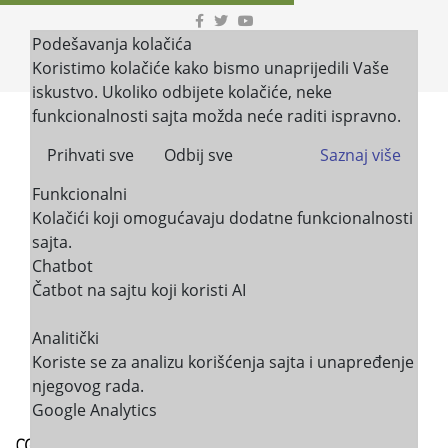
Podešavanja kolačića
+382 30 313 336
csrbar@t-com.me
Koristimo kolačiće kako bismo unaprijedili Vaše
Pon - Pet od 07:00h do 15:00h
iskustvo. Ukoliko odbijete kolačiće, neke
funkcionalnosti sajta možda neće raditi ispravno.
Prihvati sve
Odbij sve
Saznaj više
Funkcionalni
Kolačići koji omogućavaju dodatne funkcionalnosti
sajta.
Chatbot
JU Centar za socijalni rad za opštine
Čatbot na sajtu koji koristi AI
Bar i Ulcinj
Analitički
Pretraži
Koriste se za analizu korišćenja sajta i unapređenje
njegovog rada.
Google Analytics